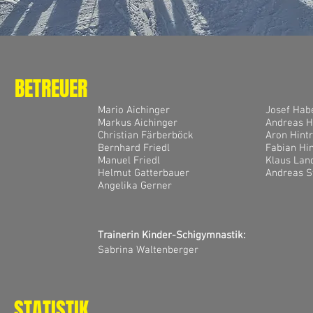
BETREUER
Mario Aichinger
Josef Habe
Markus Aichinger
Andreas H
Christian Färberböck
Aron Hintr
Bernhard Friedl
Fabian Hin
Manuel Friedl
Klaus Lan
Helmut Gatterbauer
Andreas S
Angelika Gerner
Trainerin Kinder-Schigymnastik:
Sabrina Waltenberger
STATISTIK